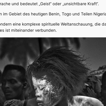
che und bedeutet „Geist“ oder „unsichtbare Kraft“.
n im Gebiet des heutigen Benin, Togo und Teilen Nigeri
ondern eine komplexe spirituelle Weltanschauung, die d
les ist miteinander verbunden.